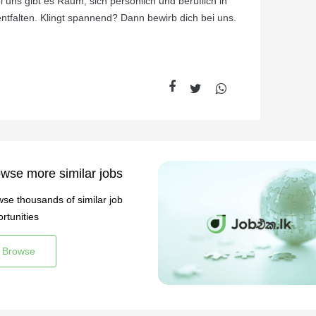
ei uns gibt es Raum, sich persönlich und beruflich in
ntfalten. Klingt spannend? Dann bewirb dich bei uns.
wse more similar jobs
se thousands of similar job
rtunities
Browse