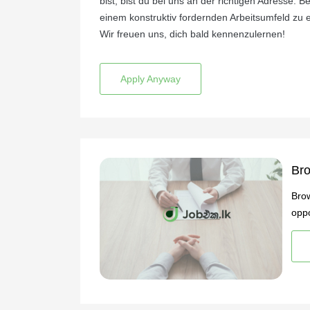
bist, bist du bei uns an der richtigen Adresse. B
einem konstruktiv fordernden Arbeitsumfeld zu e
Wir freuen uns, dich bald kennenzulernen!
Apply Anyway
Bro
Brow
oppo