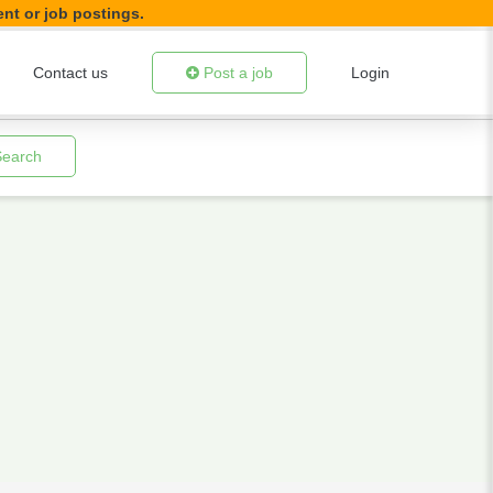
ent or job postings.
Contact us
Post a job
Login
Search