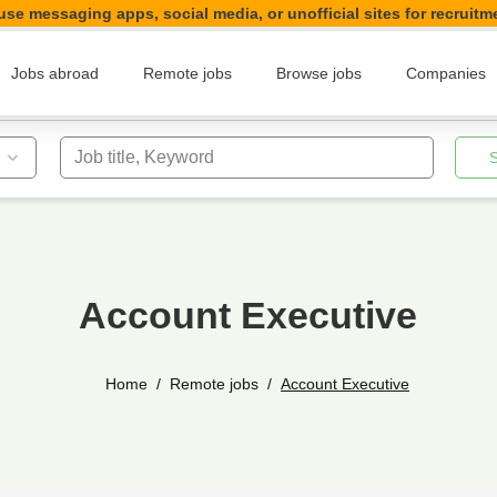
se messaging apps, social media, or unofficial sites for recruitm
Jobs abroad
Remote jobs
Browse jobs
Companies
Job title, Keyword
Account Executive
Home
Remote jobs
Account Executive