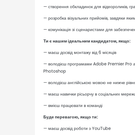
— створення обкладинок для відеороликів, гр
— розробка візуальних прийомів, завдяки яки
— комунікація зі сценаристами для забезпече
Ти є нашим ідеальним кандидатом, якщо:
— маєш досвід монтажу від 6 місяців
— володієш програмами Adobe Premier Pro аб
Photoshop
— володієш англійською мовою не нижче рівн
— маєш навички рісьорчу в соціальних мережа
— вмієш працювати в команді
Буде перевагою, якщо ти:
— маєш досвід роботи з YouTube