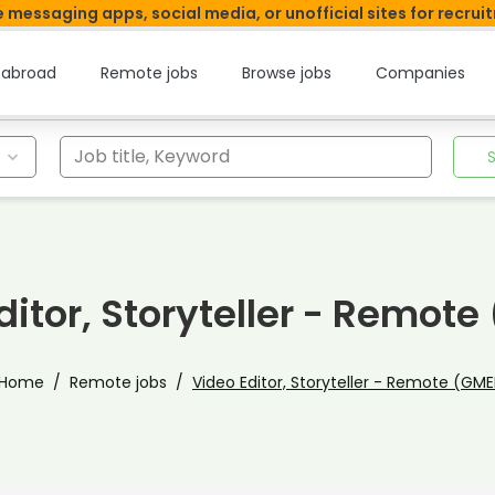
 messaging apps, social media, or unofficial sites for recrui
 abroad
Remote jobs
Browse jobs
Companies
Job title, Keyword
ditor, Storyteller - Remot
Home
Remote jobs
Video Editor, Storyteller - Remote (GM