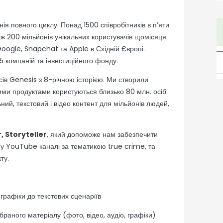
я повного циклу. Понад 1500 співробітників в п’яти
іж 200 мільйонів унікальних користувачів щомісяця.
oogle, Snapchat та Apple в Східній Європі.
5 компаній та інвестиційного фонду.
сів Genesis з 8-річною історією. Ми створили
шими продуктами користуються близько 80 млн. осіб
ний, текстовий і відео контент для мільйонів людей,
, Storyteller
, який допоможе нам забезпечити
ому YouTube каналі за тематикою true crime, та
ту.
 графіки до текстових сценаріїв
браного матеріалу (фото, відео, аудіо, графіки)