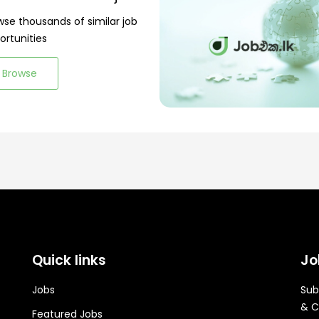
wse thousands of similar job
ortunities
Browse
Quick links
Jo
Jobs
Sub
& C
Featured Jobs