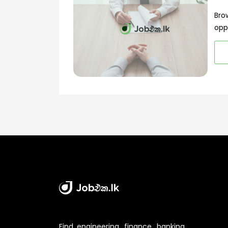
Bro
opp
Find engineering, finance, banking,