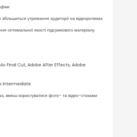
афіки
м збільшиться утримання аудиторії на відеороликах
ння оптимальної якості підсумкового матеріалу
о Final Cut, Adobe After Effects, Adobe
я Intermediate
х, вмієш користуватися фото- та відео-стоками