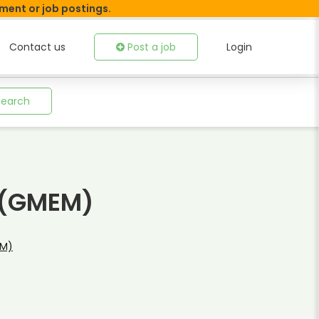
tment or job postings.
Contact us
Post a job
Login
Search
e (GMEM)
EM)