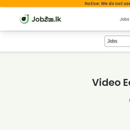
Notice: We do not use
Jobs
Video E