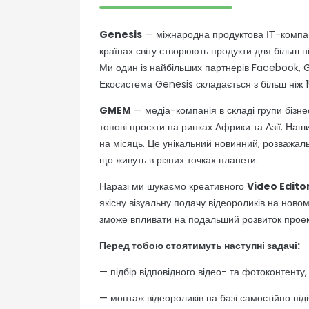
Genesis
— міжнародна продуктова ІТ-компані
країнах світу створюють продукти для більш н
Ми один із найбільших партнерів Facebook, G
Екосистема Genesis складається з більш ніж 1
GMEM
— медіа-компанія в складі групи бізне
топові проєкти на ринках Африки та Азії. На
на місяць. Це унікальний новинний, розважаль
що живуть в різних точках планети.
Наразі ми шукаємо креативного
Video Editor
якісну візуальну подачу відеороликів на нов
зможе впливати на подальший розвиток проек
Перед тобою стоятимуть наступні задачі:
— підбір відповідного відео- та фотоконтенту,
— монтаж відеороликів на базі самостійно піді