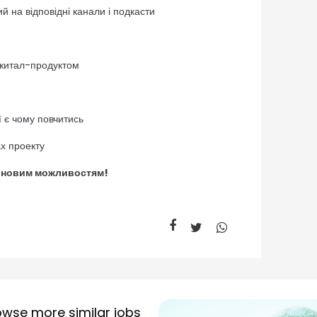
 на відповідні канали і подкасти
джитал-продуктом
 є чому повчитись
х проекту
іч новим можливостям!
owse more similar jobs