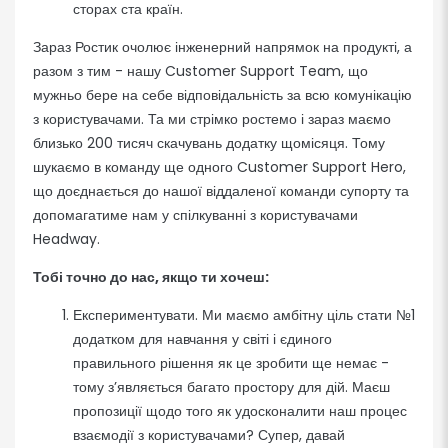
сторах ста країн.
Зараз Ростик очолює інженерний напрямок на продукті, а
разом з тим - нашу Customer Support Team, що
мужньо бере на себе відповідальність за всю комунікацію
з користувачами. Та ми стрімко ростемо і зараз маємо
близько 200 тисяч скачувань додатку щомісяця. Тому
шукаємо в команду ще одного Customer Support Hero,
що доєднається до нашої віддаленої команди супорту та
допомагатиме нам у спілкуванні з користувачами
Headway.
Тобі точно до нас, якщо ти хочеш:
Експериментувати. Ми маємо амбітну ціль стати №1
додатком для навчання у світі і єдиного
правильного рішення як це зробити ще немає -
тому з’являється багато простору для дій. Маєш
пропозиції щодо того як удосконалити наш процес
взаємодії з користувачами? Супер, давай