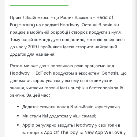
Привіт! Знайомтесь - це
Ростик Васюков
- Head of
Engineering на продукті
Headway
. Останні 6 років він
працює в мобільній розробці і створює продукти з нуля.
Тому нашій команді дуже пощастило, коли він доєднався
до нас у 2019 і пройнявся ідеєю створити найкращий
додаток для навчання.
Разом ми вже два з половиною роки працюємо над
Headway
— EdTech продуктом в екосистемі Genesis, що
допомагає користувачам у всьому світі отримувати
знання, читаючи головні ідеї нон-фікш бестселерів за 15
хвилин.
За цей час:
Додаток скачали понад 8 мільйонів користувачів;
Ми стали №1 додатком у ніші самарі;
Apple регулярно вводить Headway у свої топи в
категоріях App Of The Day та New App We Love у