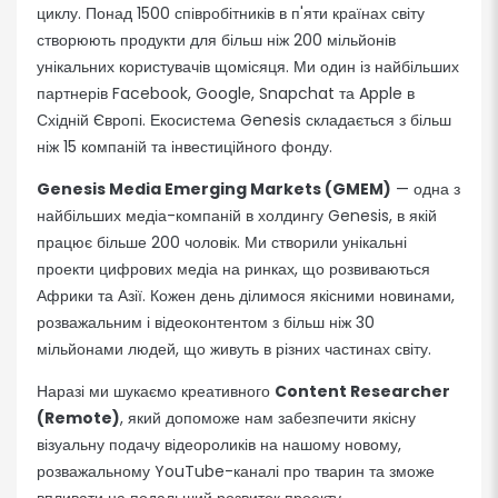
циклу. Понад 1500 співробітників в п'яти країнах світу
створюють продукти для більш ніж 200 мільйонів
унікальних користувачів щомісяця. Ми один із найбільших
партнерів Facebook, Google, Snapchat та Apple в
Східній Європі. Екосистема Genesis складається з більш
ніж 15 компаній та інвестиційного фонду.
Genesis Media Emerging Markets (GMEM)
— одна з
найбільших медіа-компаній в холдингу Genesis, в якій
працює більше 200 чоловік. Ми створили унікальні
проекти цифрових медіа на ринках, що розвиваються
Африки та Азії. Кожен день ділимося якісними новинами,
розважальним і відеоконтентом з більш ніж 30
мільйонами людей, що живуть в різних частинах світу.
Наразі ми шукаємо креативного
Content Researcher
(Remote)
, який допоможе нам забезпечити якісну
візуальну подачу відеороликів на нашому новому,
розважальному YouTube-каналі про тварин та зможе