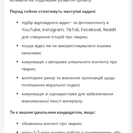
впливати на подальший розвиток проекту.
Перед тобою стоятимуть наступні задачі:
підбір відповідного відео- та фотоконтенту в
YouTube, Instagram, TikTok, Facebook, Reddit
для створення історій про тварин;
пошук відео які не використовувалися іншими
каналами;
комунікація з авторами унікального контенту про
тварин;
моніторинг ринку та внесення пропозицій щодо
поліпшення візуальної подачі;
комунікація зі сценаристами для забезпечення
максимальної якості матеріалу.
Ти є нашим ідеальним кандидатом, якщо:
обожнюєш контент про тварин;
маєш 1-2 роки досвіду роботи з соцмережами, або